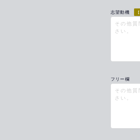
志望動機
【
フリー欄