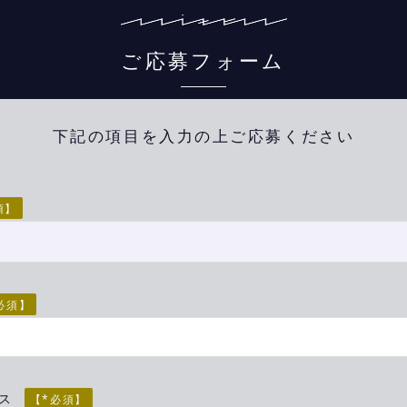
ご応募フォーム
下記の項目を入力の上ご応募ください
須】
必須】
レス
【*必須】