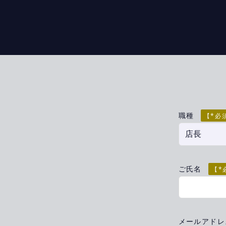
職種
【*必
ご氏名
【*
メールアド