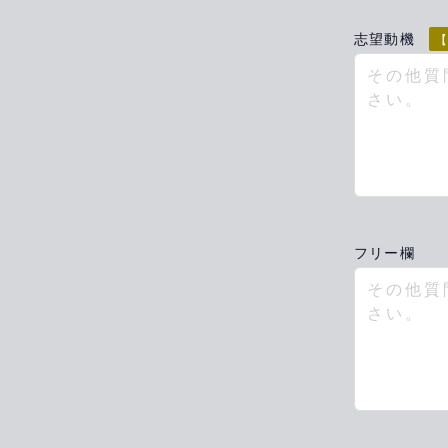
志望動機
【
フリー欄