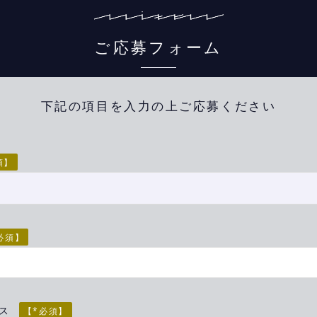
ご応募フォーム
下記の項目を入力の上ご応募ください
須】
必須】
レス
【*必須】