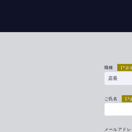
職種
【*必
ご氏名
【*
メールアド