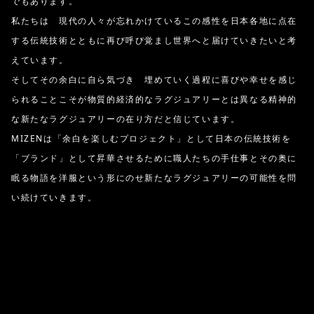
でもあります。
私たちは 現代の人々が忘れかけているこの感性を日本各地に点在
する伝統技術とともに再び呼び覚まし世界へと届けていきたいと考
えています。
そしてその余白に自ら気づき 埋めていく過程に喜びや幸せを感じ
られることこそが物質的経済的なラグジュアリーとは異なる精神的
な新たなラグジュアリーの在り方だと信じています。
MIZENは「余白を楽しむプロジェクト」として日本の伝統技術を
「ブランド」として昇華させるために職人たちの手仕事とその奥に
眠る物語を洋服という形にのせ新たなラグジュアリーの可能性を問
い続けていきます。