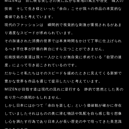
MIZENは 目に映る美しさの奥に広がる産地の風土や歴史 職人の
技術 そして生き様といった『余白』こそが我々の作品の本質的な
価値であると考えています。
現代のファッションは 瞬間的で視覚的な刺激が重視されるがあま
り過度なスピードが求められています。
その加速された消費の世界では本来時間をかけて丁寧に仕上げられ
るべき手仕事が評価の舞台にすら立つことができません。
伝統技術の衰退は我々一人ひとりが無自覚に求めている『欲望の速
度』によって引き起こされているのです。
だからこそ私たちはそのスピードを緩めたときに見えてくる新鮮で
豊かな世界を作品を通じて提示したいと考えています。
MIZENが目指す道は現代の流れに逆行する 静的で悠然とした美の
在り方への挑戦かもしれません。
しかし日本にはかつて「余白を楽しむ」という価値観が確かに存在
していましたそれはものの奥に潜む物語や気配を自ら感じ取り想像
し心を満たす行為であり日本人が長い歴史の中で培ってきた美意識