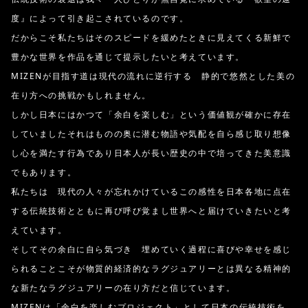
度』によって引き起こされているのです。
だからこそ私たちはそのスピードを緩めたときに見えてくる新鮮で
豊かな世界を作品を通じて提示したいと考えています。
MIZENが目指す道は現代の流れに逆行する 静的で悠然とした美の
在り方への挑戦かもしれません。
しかし日本にはかつて「余白を楽しむ」という価値観が確かに存在
していましたそれはものの奥に潜む物語や気配を自ら感じ取り想像
し心を満たす行為であり日本人が長い歴史の中で培ってきた美意識
でもあります。
私たちは 現代の人々が忘れかけているこの感性を日本各地に点在
する伝統技術とともに再び呼び覚まし世界へと届けていきたいと考
えています。
そしてその余白に自ら気づき 埋めていく過程に喜びや幸せを感じ
られることこそが物質的経済的なラグジュアリーとは異なる精神的
な新たなラグジュアリーの在り方だと信じています。
MIZENは「余白を楽しむプロジェクト」として日本の伝統技術を