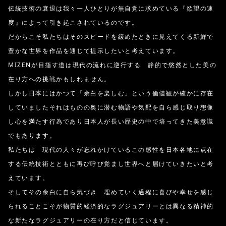
伝統技術の衰退は我々一人ひとりが無自覚に求めている『欲望の速
度』によって引き起こされているのです。
だからこそ私たちはそのスピードを緩めたときに見えてくる新鮮で
豊かな世界を作品を通じて提示したいと考えています。
MIZENが目指す道は現代の流れに逆行する 静的で悠然とした美の
在り方への挑戦かもしれません。
しかし日本にはかつて「余白を楽しむ」という価値観が確かに存在
していましたそれはものの奥に潜む物語や気配を自ら感じ取り想像
し心を満たす行為であり日本人が長い歴史の中で培ってきた美意識
でもあります。
私たちは 現代の人々が忘れかけているこの感性を日本各地に点在
する伝統技術とともに再び呼び覚まし世界へと届けていきたいと考
えています。
そしてその余白に自ら気づき 埋めていく過程に喜びや幸せを感じ
られることこそが物質的経済的なラグジュアリーとは異なる精神的
な新たなラグジュアリーの在り方だと信じています。