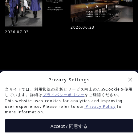
2026.06.23
2026.07.03
Privacy Settings
余白を楽しむプロジェクト
当サイトでは、利用状況の分析とサービス向上のためCookieを使用
しています。詳細は
プライバシーポリシー
をご確認ください。
This website uses cookies for analytics and improving
user experience. Please refer to our
Privacy Policy
for
more information.
Accept / 同意する