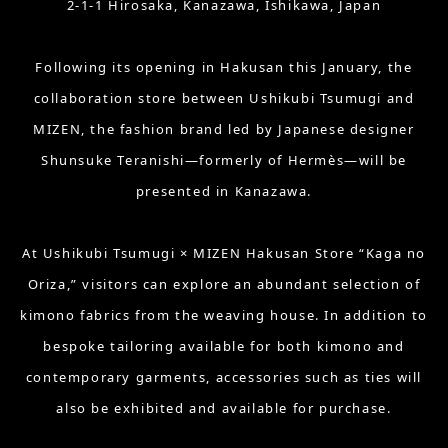
2-1-1 Hirosaka, Kanazawa, Ishikawa, Japan
Following its opening in Hakusan this January, the
collaboration store between Ushikubi Tsumugi and
MIZEN, the fashion brand led by Japanese designer
Shunsuke Teranishi—formerly of Hermès—will be
presented in Kanazawa.
At Ushikubi Tsumugi × MIZEN Hakusan Store “Kaga no
Oriza,” visitors can explore an abundant selection of
kimono fabrics from the weaving house. In addition to
bespoke tailoring available for both kimono and
contemporary garments, accessories such as ties will
also be exhibited and available for purchase.