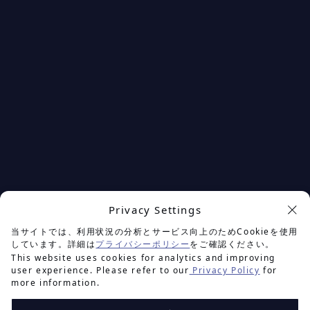
Privacy Settings
余白を楽しむプロジェクト
当サイトでは、利用状況の分析とサービス向上のためCookieを使用
しています。詳細は
プライバシーポリシー
をご確認ください。
This website uses cookies for analytics and improving
user experience. Please refer to our
Privacy Policy
for
more information.