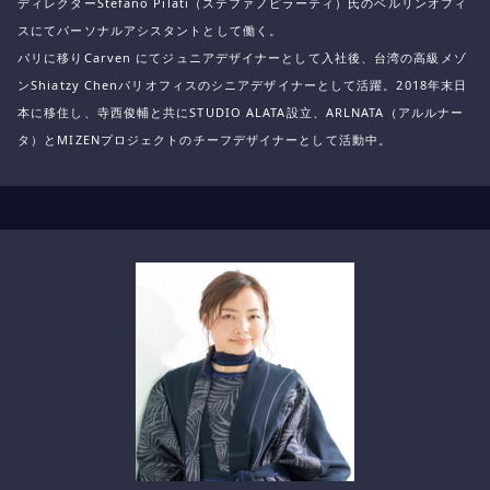
ディレクターStefano Pilati（ステファノピラーティ）氏のベルリンオフィ
スにて
パーソナルアシスタントとして働く。
パリに移りCarven にてジュニアデザイナーとして入社後、
台湾の高級メゾ
ン
Shiatzy Chen
パリオフィスのシニアデザイナーとして活躍。2018年末日
本に移住し、
寺西俊輔と共にSTUDIO ALATA設立、ARLNATA（アルルナー
タ）とMIZENプロジェクトのチーフデザイナーとして活動中。