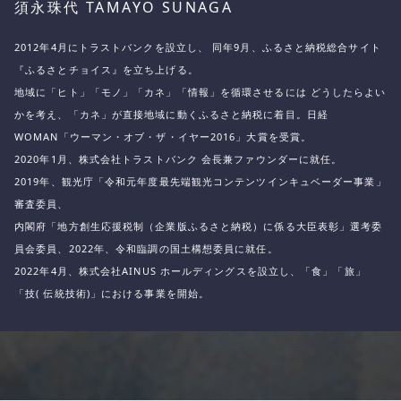
須永珠代 TAMAYO SUNAGA
2012年4月にトラストバンクを設立し、 同年9月、ふるさと納税総合サイト
『ふるさとチョイス』を立ち上げる。
地域に「ヒト」「モノ」「カネ」「情報」を循環させるには どうしたらよい
かを考え、
「カネ」が直接地域に動くふるさと納税に着目。
日経
WOMAN「ウーマン・オブ・ザ・イヤー2016」大賞を受賞。
2020年1月、株式会社トラストバンク 会長兼ファウンダーに就任。
2019年、観光庁「令和元年度最先端観光コンテンツインキュベーダー事業」
審査委員、
内閣府「地方創生応援税制（企業版ふるさと納税）に係る大臣表彰」選考委
員会委員、2022年、令和臨調の国土構想委員に就任。
2022年4月、株式会社AINUS ホールディングスを設立し、「食」「旅」
「技( 伝統技術)」における事業を開始。