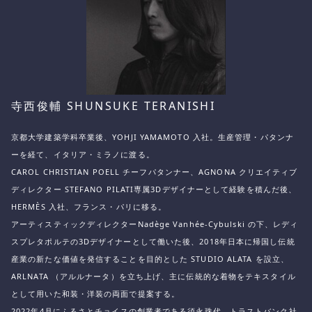
寺西俊輔 SHUNSUKE TERANISHI
京都大学建築学科卒業後、YOHJI YAMAMOTO 入社。生産管理・パタンナ
ーを経て、イタリア・ミラノに渡る。
CAROL CHRISTIAN POELL
チーフパタンナー、AGNONA クリエイティブ
ディレクター
STEFANO PILATI
専属3Dデザイナーとして経験を積んだ後、
HERMÈS 入社、フランス・パリに移る。
アーティスティックディレクターNadège Vanhée-Cybulski の下、レディ
スプレタポルテの3Dデザイナーとして働いた後、
2018年日本に帰国し伝統
産業の新たな価値を発信することを目的とした
STUDIO ALATA
を設立、
ARLNATA （アルルナータ）
を立ち上げ、主に伝統的な着物をテキスタイル
として用いた和装・洋装の両面で提案する。
2022年4月にふるさとチョイスの創業者である須永珠代、トラストバンク社