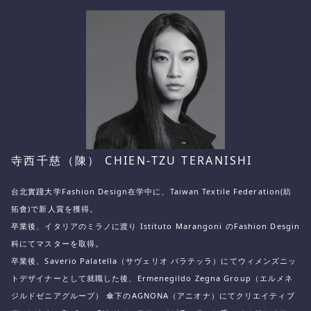
寺西千慈（陳） CHIEN-TZU TERANISHI
台北實踐大学Fashion Design在学中に、Taiwan Textile Federation(紡
拓會)で新人賞を獲得。
卒業後、イタリアのミラノに渡り Istituto Marangoni のFashion Desgin
科にてマスターを取得。
卒業後、Saverio Palatella（サヴェリオ パラテッラ）にてウィメンズニッ
トデザイナーとして就職した後、
Ermenegildo Zegna Group（エルメネ
ジルドゼニアグループ） 傘下のAGNONA（アニオナ）にて
クリエイティブ