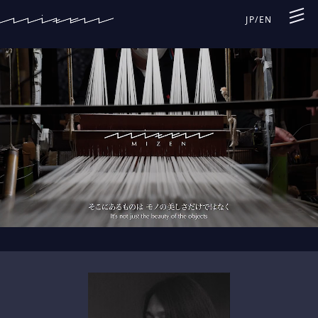
JP
/
EN