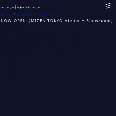
ホーム
情報発信
お知らせタイトル
NOW OPEN【MIZEN TOKYO Atelier + Showroom】
2026年2月11日
Our renewed brand home — a space where
atelier and showroom exist as one.
アーカイブ
2023年
2022年