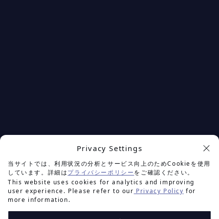
Privacy Settings
余白を楽しむプロジェクト
当サイトでは、利用状況の分析とサービス向上のためCookieを使用
しています。詳細は
プライバシーポリシー
をご確認ください。
This website uses cookies for analytics and improving
user experience. Please refer to our
Privacy Policy
for
more information.