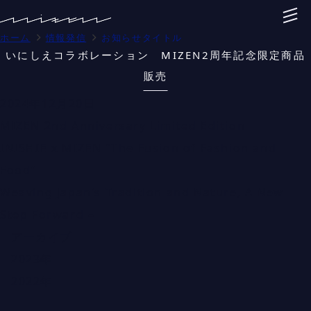
ホーム
情報発信
お知らせタイトル
いにしえコラボレーション MIZEN2周年記念限定商品
販売
2024年12月20日
MIZEN 2nd Anniversary Limited Edition
INISHIE x MIZEN “The Fusion of Fashion and
Food”
Weaving Japan’s Tradition and Nature, A New
Step Forward –
アーカイブ
2023年
2022年