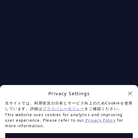
Privacy Settings
余白を楽しむプロジェクト
当サイトでは、利用状況の分析とサービス向上のためCookieを使用
しています。詳細は
プライバシーポリシー
をご確認ください。
This website uses cookies for analytics and improving
user experience. Please refer to our
Privacy Policy
for
more information.