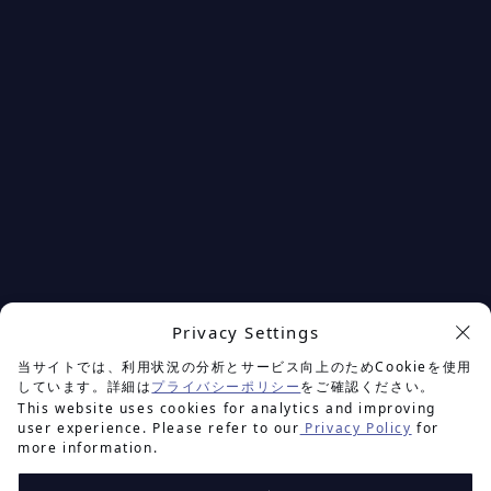
Privacy Settings
余白を楽しむプロジェクト
当サイトでは、利用状況の分析とサービス向上のためCookieを使用
しています。詳細は
プライバシーポリシー
をご確認ください。
This website uses cookies for analytics and improving
user experience. Please refer to our
Privacy Policy
for
more information.