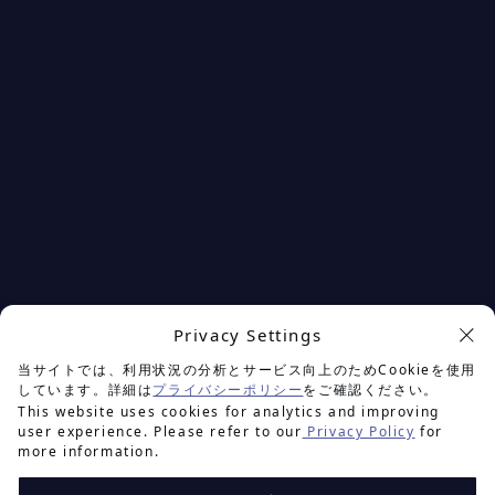
Privacy Settings
余白を楽しむプロジェクト
当サイトでは、利用状況の分析とサービス向上のためCookieを使用
しています。詳細は
プライバシーポリシー
をご確認ください。
This website uses cookies for analytics and improving
user experience. Please refer to our
Privacy Policy
for
more information.