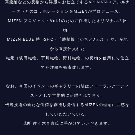
高級紬などの反物から洋服をお仕立てするARLNATA＜アルルナ
ータ＞とのコラボレーションをMIZENがプロデュース。
MIZEN プロジェクトVol.1のために作成したオリジナルの反
物
MIZEN BLUE 勝 ~SHO~ 「勝蜻蛉（かちとんぼ）」や、産地
から直接仕入れた
織元（坂田織物、下川織物、野村織物）の反物を使用して仕立
てた洋服を発表致します。
なお、今回のイベントのギャラリー内装はフローラルアーティ
ストとして世界的に活躍されており、
伝統技術の新たな価値を創造し発信するMIZENの理念に共感を
していただいている、
花匠 佐々木直喜氏に手がけていただきます。