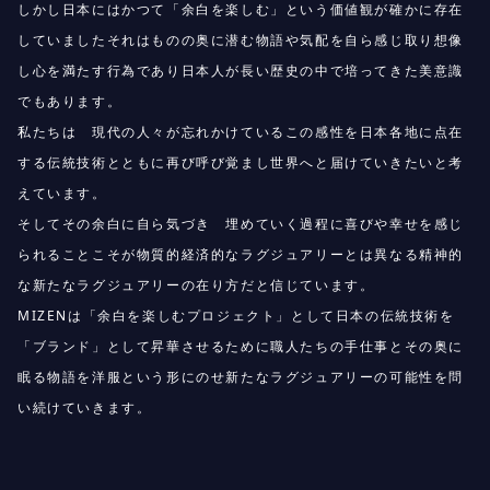
しかし日本にはかつて「余白を楽しむ」という価値観が確かに存在
していましたそれはものの奥に潜む物語や気配を自ら感じ取り想像
し心を満たす行為であり日本人が長い歴史の中で培ってきた美意識
でもあります。
私たちは 現代の人々が忘れかけているこの感性を日本各地に点在
する伝統技術とともに再び呼び覚まし世界へと届けていきたいと考
えています。
そしてその余白に自ら気づき 埋めていく過程に喜びや幸せを感じ
られることこそが物質的経済的なラグジュアリーとは異なる精神的
な新たなラグジュアリーの在り方だと信じています。
MIZENは「余白を楽しむプロジェクト」として日本の伝統技術を
「ブランド」として昇華させるために職人たちの手仕事とその奥に
眠る物語を洋服という形にのせ新たなラグジュアリーの可能性を問
い続けていきます。