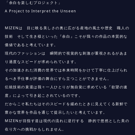
「余白を楽しむプロジェクト」
A Project to Interpret the Unseen
MIZENは 目に映る美しさの奥に広がる産地の風土や歴史 職人の
技術 そして生き様といった『余白』こそが我々の作品の本質的な
価値であると考えています。
現代のファッションは 瞬間的で視覚的な刺激が重視されるがあま
り過度なスピードが求められています。
その加速された消費の世界では本来時間をかけて丁寧に仕上げられ
るべき手仕事が評価の舞台にすら立つことができません。
伝統技術の衰退は我々一人ひとりが無自覚に求めている『欲望の速
度』によって引き起こされているのです。
だからこそ私たちはそのスピードを緩めたときに見えてくる新鮮で
豊かな世界を作品を通じて提示したいと考えています。
MIZENが目指す道は現代の流れに逆行する 静的で悠然とした美の
在り方への挑戦かもしれません。