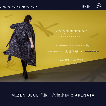
JP
/
EN
MIZEN BLUE「勝」久留米絣 x ARLNATA