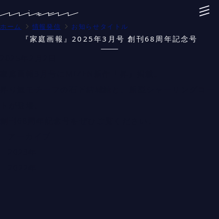
ホーム
情報発信
お知らせタイトル
『家庭画報』2025年3月号 創刊68周年記念号
2025年2月2日
家庭画報3月号にMIZEN新作「昇」掲載。
昇り鯉モチーフの石下結城紬と、新型シャーリングコー
トが登場。
創刊68周年記念号をぜひご覧ください。
アーカイブ
2023年
2022年