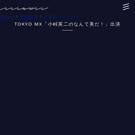
ホーム
情報発信
お知らせタイトル
TOKYO MX「小峠英二のなんて美だ！」出演
2026年2月9日
2月10日(火) 深夜24時 MIZENが掲げるニューラグジュ
アリーについて語ります。
アーカイブ
2023年
2022年