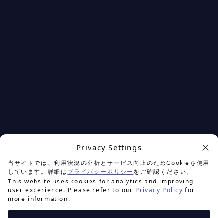
Privacy Settings
余白を楽しむプロジェクト
当サイトでは、利用状況の分析とサービス向上のためCookieを使用
しています。詳細は
プライバシーポリシー
をご確認ください。
This website uses cookies for analytics and improving
user experience. Please refer to our
Privacy Policy
for
more information.