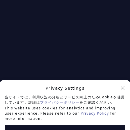
Privacy Settings
余白を楽しむプロジェクト
当サイトでは、利用状況の分析とサービス向上のためCookieを使用
しています。詳細は
プライバシーポリシー
をご確認ください。
This website uses cookies for analytics and improving
user experience. Please refer to our
Privacy Policy
for
more information.