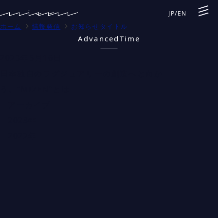
JP
/
EN
ホーム
情報発信
お知らせタイトル
AdvancedTime
2023年5月16日
日本独自のラグジュアリーの創造へと向か
う、“MIZEN”とは
アーカイブ
2023年
2022年