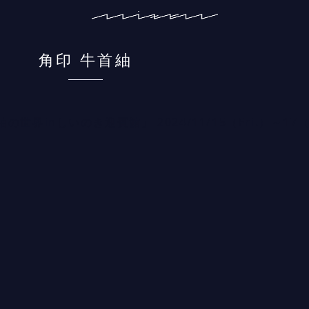
角印 牛首紬
牛首紬の世界inしいのき迎賓館」 2024/11/15（Fri.）～17（