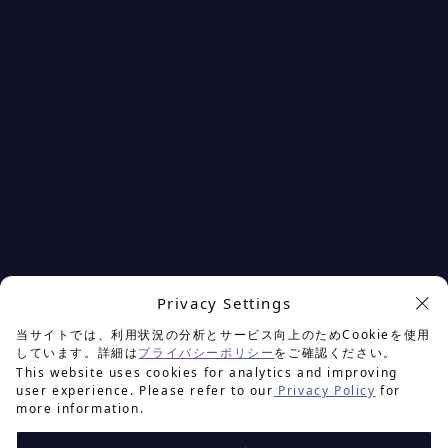
Privacy Settings
余白を楽しむプロジェクト
当サイトでは、利用状況の分析とサービス向上のためCookieを使用
しています。詳細は
プライバシーポリシー
をご確認ください。
This website uses cookies for analytics and improving
user experience. Please refer to our
Privacy Policy
for
more information.