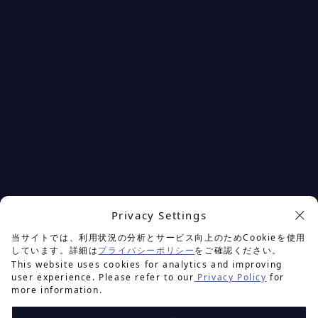
Privacy Settings
余白を楽しむプロジェクト
当サイトでは、利用状況の分析とサービス向上のためCookieを使用
しています。詳細は
プライバシーポリシー
をご確認ください。
This website uses cookies for analytics and improving
user experience. Please refer to our
Privacy Policy
for
more information.