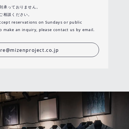
則承っておりません。
ご相談ください。
ccept reservations on Sundays or public
to make an inquiry, please contact us by email.
ore@mizenproject.co.jp