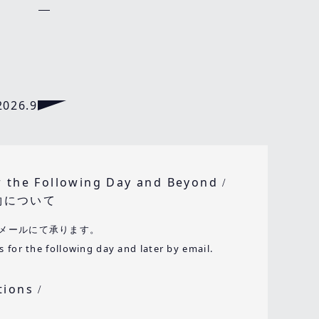
2026.9
r the Following Day and Beyond
/
約について
メールにて承ります。
 for the following day and later by email.
ations
/