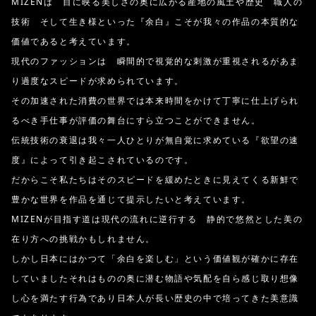
MIZENは 目に映る美しさの奥に広がる産地の風土や歴史 職人の
技術 そして生き様といった『余白』こそが我々の作品の本質的な
価値であると考えています。
現代のファッションは 瞬間的で視覚的な刺激が重視されるがあま
り過度なスピードが求められています。
その加速された消費の世界では本来時間をかけて丁寧に仕上げられ
るべき手仕事が評価の舞台にすら立つことができません。
伝統技術の衰退は我々一人ひとりが無自覚に求めている『欲望の速
度』によって引き起こされているのです。
だからこそ私たちはそのスピードを緩めたときに見えてくる新鮮で
豊かな世界を作品を通じて提示したいと考えています。
MIZENが目指す道は現代の流れに逆行する 静的で悠然とした美の
在り方への挑戦かもしれません。
しかし日本にはかつて「余白を楽しむ」という価値観が確かに存在
していましたそれはものの奥に潜む物語や気配を自ら感じ取り想像
し心を満たす行為であり日本人が長い歴史の中で培ってきた美意識