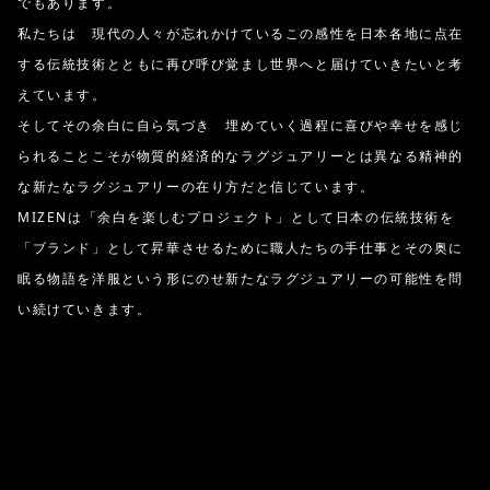
でもあります。
私たちは 現代の人々が忘れかけているこの感性を日本各地に点在
する伝統技術とともに再び呼び覚まし世界へと届けていきたいと考
えています。
そしてその余白に自ら気づき 埋めていく過程に喜びや幸せを感じ
られることこそが物質的経済的なラグジュアリーとは異なる精神的
な新たなラグジュアリーの在り方だと信じています。
MIZENは「余白を楽しむプロジェクト」として日本の伝統技術を
「ブランド」として昇華させるために職人たちの手仕事とその奥に
眠る物語を洋服という形にのせ新たなラグジュアリーの可能性を問
い続けていきます。