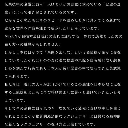
伝統技術の衰退は我々一人ひとりが無自覚に求めている『欲望の速
度』によって引き起こされているのです。
だからこそ私たちはそのスピードを緩めたときに見えてくる新鮮で
豊かな世界を作品を通じて提示したいと考えています。
MIZENが目指す道は現代の流れに逆行する 静的で悠然とした美の
在り方への挑戦かもしれません。
しかし日本にはかつて「余白を楽しむ」という価値観が確かに存在
していましたそれはものの奥に潜む物語や気配を自ら感じ取り想像
し心を満たす行為であり日本人が長い歴史の中で培ってきた美意識
でもあります。
私たちは 現代の人々が忘れかけているこの感性を日本各地に点在
する伝統技術とともに再び呼び覚まし世界へと届けていきたいと考
えています。
そしてその余白に自ら気づき 埋めていく過程に喜びや幸せを感じ
られることこそが物質的経済的なラグジュアリーとは異なる精神的
な新たなラグジュアリーの在り方だと信じています。