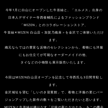
今年1月に白山にオープンした牛首紬と、「エルメス」出身の
日本人デザイナー寺西俊輔氏によるファッションブランド
「MIZEN」とのコラボレーションストア、
牛首紬✕MIZEN 白山店＜加賀乃織座＞を金沢でご体験いただけ
ます。
織元ならではの豊富な反物のセレクションから、着物にも洋服
にもお仕立てが可能なオーダーメイドの他、
タイなどの小物類も展示販売いたします。
今回はMIZEN白山店オープンを記念して寺西氏も3日間常駐し
ます。
金沢城址を望む「しいのき迎賓館」で、着物と洋服の更にバー
ジョンアップした新作の数々をご覧いただきたいと思います。
MIZENと牛首紬が織りなす「伝統の新たなかたち」をこの機会