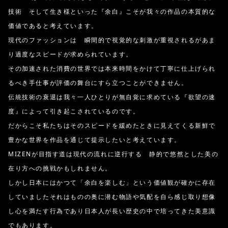
技術 そして生き様といった『余白』こそが我々の作品の本質的な
価値であると考えています。
現代のファッションは 瞬間的で視覚的な刺激が重視されるがあま
り過度なスピードが求められています。
その加速された消費の世界では本来時間をかけて丁寧に仕上げられ
るべき手仕事が評価の舞台にすら立つことができません。
伝統技術の衰退は我々一人ひとりが無自覚に求めている『欲望の速
度』によって引き起こされているのです。
だからこそ私たちはそのスピードを緩めたときに見えてくる新鮮で
豊かな世界を作品を通じて提示したいと考えています。
MIZENが目指す道は現代の流れに逆行する 静的で悠然とした美の
在り方への挑戦かもしれません。
しかし日本にはかつて「余白を楽しむ」という価値観が確かに存在
していましたそれはものの奥に潜む物語や気配を自ら感じ取り想像
し心を満たす行為であり日本人が長い歴史の中で培ってきた美意識
でもあります。