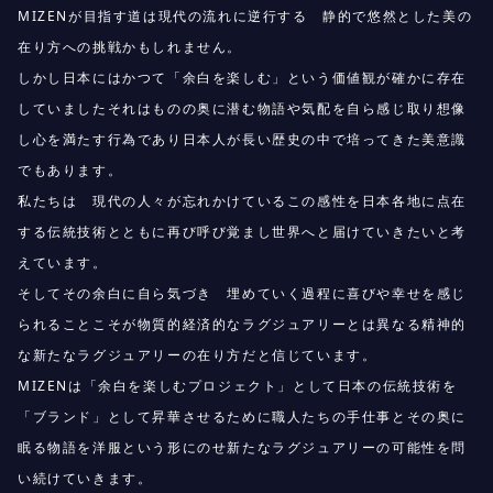
MIZENが目指す道は現代の流れに逆行する 静的で悠然とした美の
在り方への挑戦かもしれません。
しかし日本にはかつて「余白を楽しむ」という価値観が確かに存在
していましたそれはものの奥に潜む物語や気配を自ら感じ取り想像
し心を満たす行為であり日本人が長い歴史の中で培ってきた美意識
でもあります。
私たちは 現代の人々が忘れかけているこの感性を日本各地に点在
する伝統技術とともに再び呼び覚まし世界へと届けていきたいと考
えています。
そしてその余白に自ら気づき 埋めていく過程に喜びや幸せを感じ
られることこそが物質的経済的なラグジュアリーとは異なる精神的
な新たなラグジュアリーの在り方だと信じています。
MIZENは「余白を楽しむプロジェクト」として日本の伝統技術を
「ブランド」として昇華させるために職人たちの手仕事とその奥に
眠る物語を洋服という形にのせ新たなラグジュアリーの可能性を問
い続けていきます。