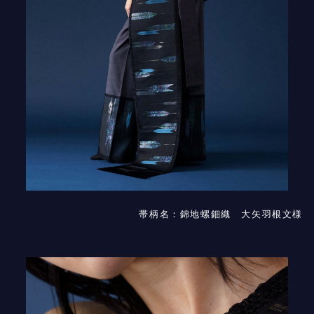
帯柄名：錦地螺鈿織 大矢羽根文様