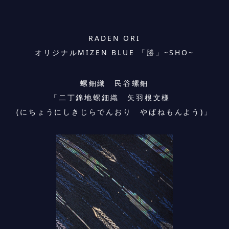
RADEN ORI
オリジナルMIZEN BLUE 「勝」~SHO~
螺鈿織 民谷螺鈿
「二丁錦地螺鈿織 矢羽根文様
(にちょうにしきじらでんおり やばねもんよう)」