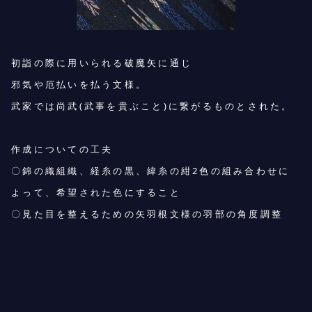
初詣の際に用いられる破魔矢に通じ
邪気や厄払いを払う文様。
武家では尚武(武事を貴ぶこと)に繋がるものとされた。
作成についての工夫
〇錦の織組織、経糸の黒、緯糸の紺2色の組み合わせに
よって、希望された色にすること
〇見た目を整えるための矢羽根文様の羽部の角度調整