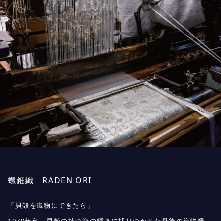
螺鈿織
RADEN ORI
「貝殻を織物にできたら」
1970年代、貝殻の持つ海の輝きに捕りつかれた丹後の織物業