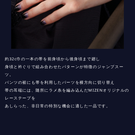
約32c巾の一本の帯を前身頃から後身頃まで廻し
身頃と衿ぐりで組み合わせたパターンが特徴のジャンプスー
ツ。
パンツの裾にも帯を利用したパーツを横方向に切り替え
帯の耳端には、随所にラメ糸を編み込んだMIZENオリジナルの
レーステープを
あしらった、非日常の特別な機会に適した一品です。