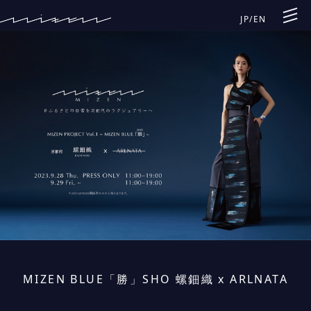
JP
/
EN
MIZEN BLUE「勝」SHO 螺鈿織 x ARLNATA