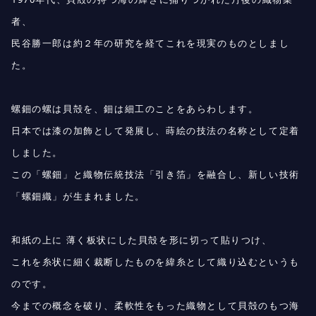
者、
民谷勝一郎は約２年の研究を経てこれを現実のものとしまし
た。
螺鈿の螺は貝殻を、鈿は細工のことをあらわします。
日本では漆の加飾として発展し、蒔絵の技法の名称として定着
しました。
この「螺鈿」と織物伝統技法「引き箔」を融合し、新しい技術
「螺鈿織」が生まれました。
和紙の上に 薄く板状にした貝殻を形に切って貼りつけ、
これを糸状に細く裁断したものを緯糸として織り込むというも
のです。
今までの概念を破り、柔軟性をもった織物として貝殻のもつ海