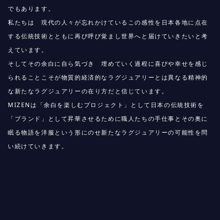
でもあります。
私たちは 現代の人々が忘れかけているこの感性を日本各地に点在
する伝統技術とともに再び呼び覚まし世界へと届けていきたいと考
えています。
そしてその余白に自ら気づき 埋めていく過程に喜びや幸せを感じ
られることこそが物質的経済的なラグジュアリーとは異なる精神的
な新たなラグジュアリーの在り方だと信じています。
MIZENは「余白を楽しむプロジェクト」として日本の伝統技術を
「ブランド」として昇華させるために職人たちの手仕事とその奥に
眠る物語を洋服という形にのせ新たなラグジュアリーの可能性を問
い続けていきます。