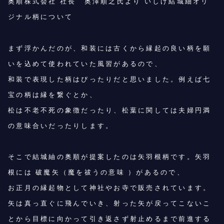
奥順株式会社 社長 奥澤順之氏より いしげ結城紬オリ
ジナル柄について
まず浮かんだのが、和装には古くから縁起の良い柄を願
いを込めて使われていた風習があるので、
和装で表現した柄はぴったりだと思いました。例えば七
宝の柄は縁を繋ぐとか、
松は不老不死の象徴だったり、松葉に関しては夫婦円満
の意味合いだったりします。
そこで結城紬の奥順が提案したのは矢羽根柄です。矢羽
根には 破魔矢（魔を祓うの意味 ）があるので、
お正月の縁起物として神社やお寺で販売されています。
矢は真っ直ぐに飛んでいき、射った矢が戻ってこないこ
とから目標に向かって引き返さず射止めるまで前進する