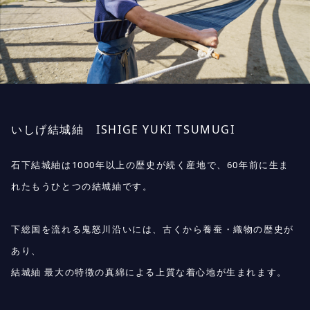
いしげ結城紬
ISHIGE YUKI TSUMUGI
石下結城紬は1000年以上の歴史が続く産地で、60年前に生ま
れたもうひとつの結城紬です。
下総国を流れる鬼怒川沿いには、古くから養蚕・織物の歴史が
あり、
結城紬 最大の特徴の真綿による上質な着心地が生まれます。