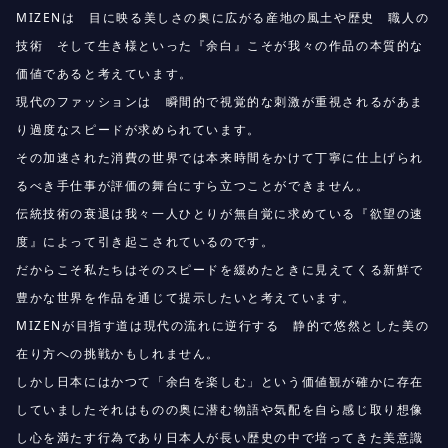
MIZENは 目に映る美しさの奥に広がる産地の風土や歴史 職人の
技術 そして生き様といった『余白』こそが我々の作品の本質的な
価値であると考えています。
現代のファッションは 瞬間的で視覚的な刺激が重視されるがあま
り過度なスピードが求められています。
その加速された消費の世界では本来時間をかけて丁寧に仕上げられ
るべき手仕事が評価の舞台にすら立つことができません。
伝統技術の衰退は我々一人ひとりが無自覚に求めている『欲望の速
度』によって引き起こされているのです。
だからこそ私たちはそのスピードを緩めたときに見えてくる新鮮で
豊かな世界を作品を通じて提示したいと考えています。
MIZENが目指す道は現代の流れに逆行する 静的で悠然とした美の
在り方への挑戦かもしれません。
しかし日本にはかつて「余白を楽しむ」という価値観が確かに存在
していましたそれはものの奥に潜む物語や気配を自ら感じ取り想像
し心を満たす行為であり日本人が長い歴史の中で培ってきた美意識