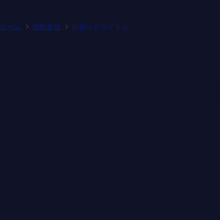
ホーム
情報発信
お知らせタイトル
2024年7月19日
Style2030 賢者が映す未来 日
寺西さんが語るSDGｓな未来とは・・・（