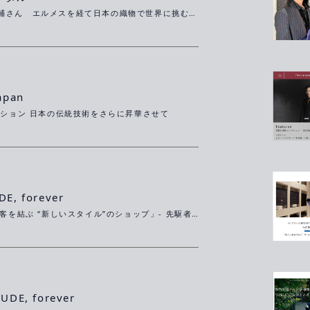
（ひと）寺西俊輔さん エルメスを経て日本の織物で世界に挑むデザイナー
apan
レクション 日本の伝統技術をさらに昇華させて
E, forever
Ep.2「職人と顧客を結ぶ “新しいスタイル”のショップ」- 先駆者が見た景色 - 火曜よる10時57分
UDE, forever