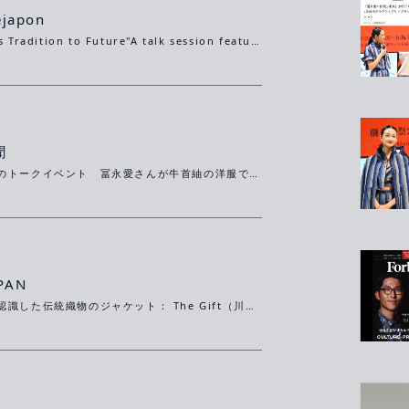
ejapon
"Ai Tominaga's Tradition to Future"A talk session featuring the traditional "Ushikubi Tsumugi" × next-generation luxury brand "MIZEN."
聞
金沢で伝統工芸のトークイベント 冨永愛さんが牛首紬の洋服で登壇
PAN
自身の使命を再認識した伝統織物のジャケット： The Gift（川村憲一 トラストバンク）