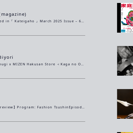
(magazine)
MIZEN Featured in『 Kateigaho 』March 2025 Issue – 68th Anniversary EditionMIZEN's "ASCENT" collection is in Kateigaho March issue!Featuring Inashiki Yuki Tsumugi with a rising koi motif and the new Sheering Coat.Don't miss the 68th-anniversary edition!
iyori
Ushikubi Tsumugi x MIZEN Hakusan Store ＜Kaga no Oriza＞Ushikubi Tsumugi, boasting 800 years of tradition, collaborates with the brand led by former Hermès designer Shunsuke Teranishi.
o
【Broadcast Preview】Program: Fashion TsushinEpisode: "TOKYO ARTISANAL 2025"Broadcast Date & Time: Saturday, February 1, 2025, at 11:00 PM (Available for one-week catch-up streaming on TVer)