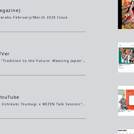
agazine)
Waraku February/March 2025 Issue
Ver
Ai Tominaga's "Tradition to the Future: Weaving Japan's Traditional Culture into the Future"Ushikubi Tsumugi & MIZENAvailable for one week on TVer, so be sure to check it out!!
ouTube
Ai Tominaga x Ushikubi Tsumugi x MIZEN Talk Session"Tradition to Next-Generation Luxury Brands"[Ai Tominaga's Tradition to the Future]