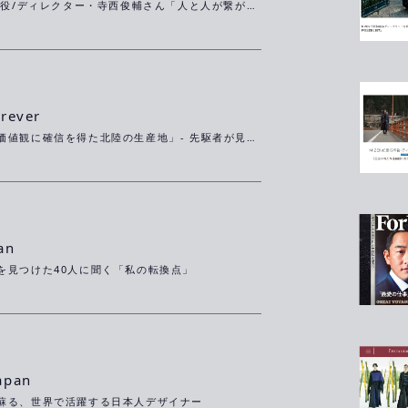
MIZEN代表取締役/ディレクター・寺西俊輔さん「人と人が繋がることがFREUDEな瞬間」
rever
「服装の新たな価値観に確信を得た北陸の生産地」- 先駆者が見た景色 - 火曜よる10時57分
an
を見つけた40人に聞く「私の転換点」
apan
蘇る、世界で活躍する日本人デザイナー