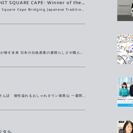
KIMONO KNIT SQUARE CAPE- Winner of the 2024 Good Design Award.
An Innovative Square Cape Bridging Japanese Tradition and the Future
Style2030 賢者が映す未来 日本の伝統産業の素晴らしさや職人の魅力を世界に伝えていくことが使命だという 寺西さんが語るSDGｓな未来とは・・・（YouTube見逃し配信）
有吉くんの正直さんぽ 個性溢れるおしゃれタウン南青山 一週間TVerでご覧いただけますので、ぜひご覧ください！！
ジタル