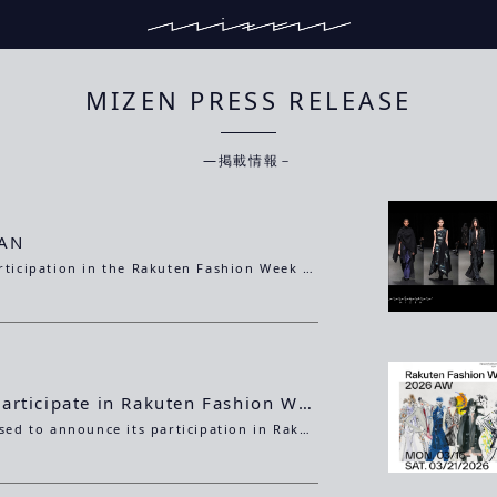
MIZEN PRESS RELEASE
―掲載情報－
PAN
Our debut participation in the Rakuten Fashion Week TOKYO was featured in Forbes Japan.
MIZEN to Participate in Rakuten Fashion Week TOKYO for the First Time
MIZEN is pleased to announce its participation in Rakuten Fashion Week TOKYO 2026 A/W.