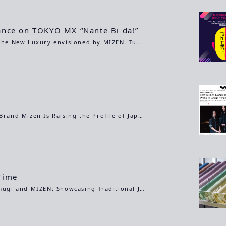
nce on TOKYO MX “Nante Bi da!”
Spoke about the New Luxury envisioned by MIZEN. Tuesday, February 10, 2026 at 24:00
How Fashion Brand Mizen Is Raising the Profile of Japan’s Kimono Textile MakersBy KELLY WETHERILLE
Time
Ushikubi Tsumugi and MIZEN: Showcasing Traditional Japanese Kimono Craftsmanship Where Artisans Take Center Stage