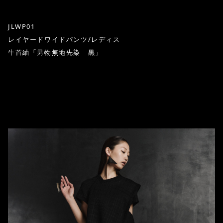
JLWP01
レイヤードワイドパンツ/レディス
牛首紬「男物無地先染 黒」