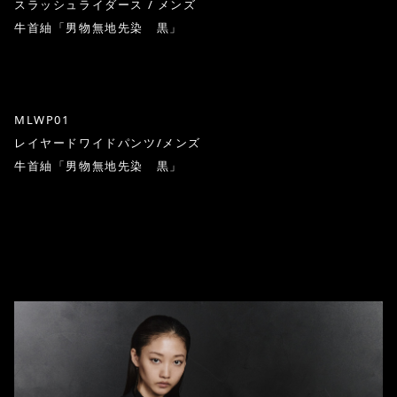
スラッシュライダース / メンズ
牛首紬「男物無地先染 黒」
MLWP01
レイヤードワイドパンツ/メンズ
牛首紬「男物無地先染 黒」