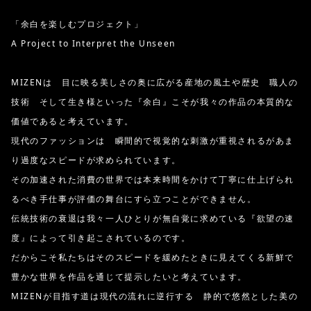
「余白を楽しむプロジェクト」
A Project to Interpret the Unseen
MIZENは 目に映る美しさの奥に広がる産地の風土や歴史 職人の
技術 そして生き様といった『余白』こそが我々の作品の本質的な
価値であると考えています。
現代のファッションは 瞬間的で視覚的な刺激が重視されるがあま
り過度なスピードが求められています。
その加速された消費の世界では本来時間をかけて丁寧に仕上げられ
るべき手仕事が評価の舞台にすら立つことができません。
伝統技術の衰退は我々一人ひとりが無自覚に求めている『欲望の速
度』によって引き起こされているのです。
だからこそ私たちはそのスピードを緩めたときに見えてくる新鮮で
豊かな世界を作品を通じて提示したいと考えています。
MIZENが目指す道は現代の流れに逆行する 静的で悠然とした美の