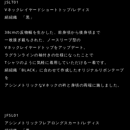
JSLT01
Vネックレイヤードショートトップ/レディス
絹紐織 「黒」
38cmの反物幅を生かした、前身頃から後身頃まで
一枚接ぎ裁ちされた、ノースリーブ型の
Vネックレイヤードトップをアップデート。
ラグランラインの袖付きの仕様になったことで
Tシャツのように気軽に着用していただける一着です。
絹紐織「BLACK」に合わせて作成したオリジナルリボンテープ
を
アシンメトリックなVネックの衿と身頃の両端に施しました。
JFSL01
アシンメトリックフレアロングスカート/レディス