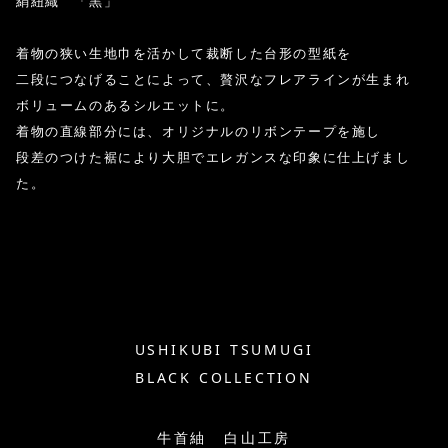
絹紐織 「黒」
着物の狭い生地巾を活かして裁断した台形の型紙を
二段につなげることによって、贅沢なフレアラインが生まれ
ボリュームのあるシルエットに。
着物の直線部分には、オリジナルのリボンテープを施し
段差のつけた裾により大胆でエレガンスな印象に仕上げまし
た。
USHIKUBI TSUMUGI
BLACK COLLECTION
牛首紬 白山工房